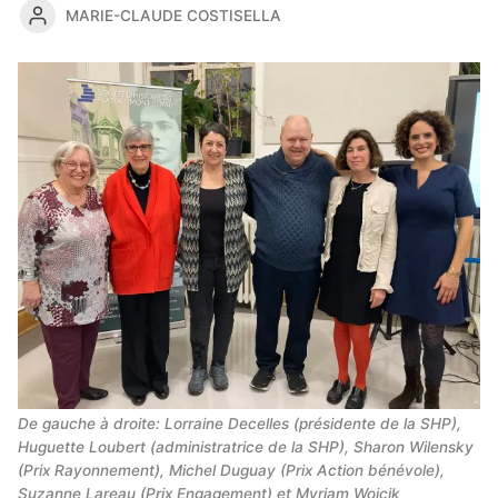
MARIE-CLAUDE COSTISELLA
De gauche à droite: Lorraine Decelles (présidente de la SHP), 
Huguette Loubert (administratrice de la SHP), Sharon Wilensky 
(Prix Rayonnement), Michel Duguay (Prix Action bénévole), 
Suzanne Lareau (Prix Engagement) et Myriam Wojcik 