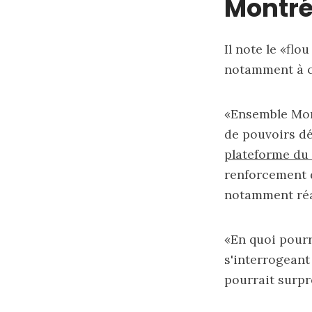
Montré
Il note le «fl
notamment à c
«Ensemble Mont
de pouvoirs de
plateforme du 
renforcement d
notamment réal
«En quoi pourr
s'interrogeant
pourrait surpr