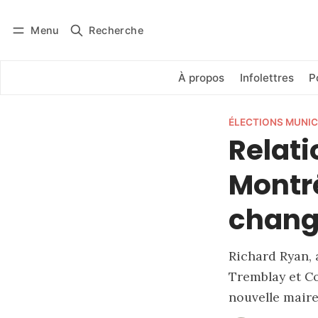
Menu
Recherche
Se connecter
S'abonner
À propos
Infolettres
P
ÉLECTIONS MUNIC
Relati
Montré
chang
Richard Ryan, 
Tremblay et Co
nouvelle maire