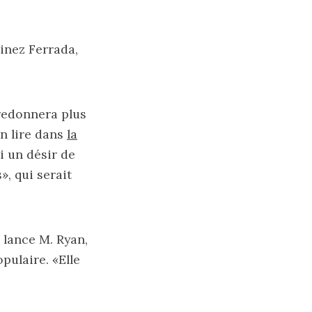
tinez Ferrada,
 redonnera plus
on lire dans
la
i un désir de
, qui serait
 lance M. Ryan,
pulaire. «Elle