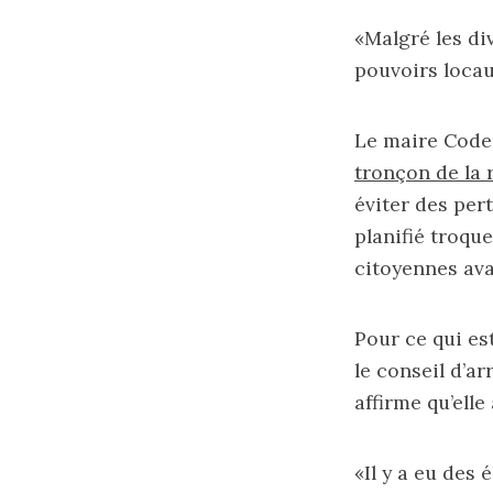
«Malgré les di
pouvoirs locau
Le maire Coder
tronçon de la 
éviter des per
planifié troqu
citoyennes ava
Pour ce qui es
le conseil d’a
affirme qu’elle
«Il y a eu des