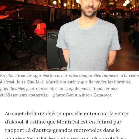
En plus de sa désapprobation des limites temporelles imposées à la vente 
d'alcool, Jules Gauliard-Martineau estime que de rendre les horaires 
plus flexibles peut représenter un coup de pouce financier aux 
établissements concernés. – photo: Devin Ashton-Beaucage
Au sujet de la rigidité temporelle entourant la vente
d’alcool, il estime que Montréal est en retard par
rapport «à d’autres grandes métropoles dans le
monde.» Selon lui, les bagarres sont plus probables