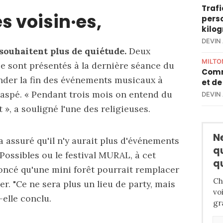
Trafi
s voisin·es,
perso
kilo
DEVIN
souhaitent plus de quiétude.
Deux
MILTO
 sont présentés à la dernière séance du
Comm
der la fin des événements musicaux à
et de
Gaspé. « Pendant trois mois on entend du
DEVIN
 », a souligné l'une des religieuses.
N
a assuré qu'il n'y aurait plus d'événements
q
Possibles ou le festival MURAL, à cet
q
oncé qu'une mini forêt pourrait remplacer
Ch
er. "Ce ne sera plus un lieu de party, mais
vo
-elle conclu.
gr