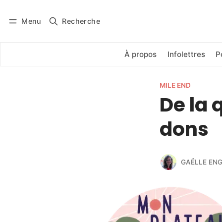
Menu
Recherche
Se connecter
S'abonner
À propos
Infolettres
P
MILE END
De la 
dons
GAËLLE EN