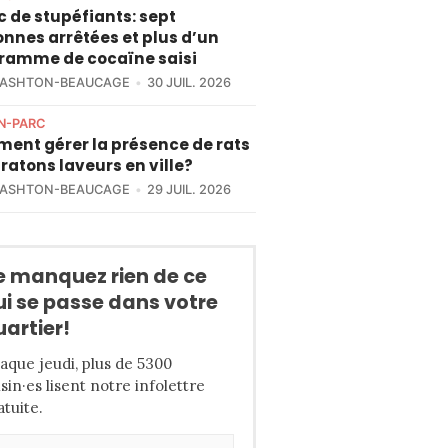
c de stupéfiants: sept
nnes arrêtées et plus d’un
gramme de cocaïne saisi
 ASHTON-BEAUCAGE
30 JUIL. 2026
N-PARC
ent gérer la présence de rats
 ratons laveurs en ville?
 ASHTON-BEAUCAGE
29 JUIL. 2026
e manquez rien de ce
ui se passe dans votre
uartier!
aque jeudi, plus de 5300
isin·es lisent notre infolettre
atuite.