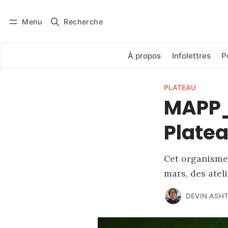
Menu
Recherche
Se connecter
S'abonner
À propos
Infolettres
P
PLATEAU
MAPP_M
Platea
Cet organisme 
mars, des atel
DEVIN ASH