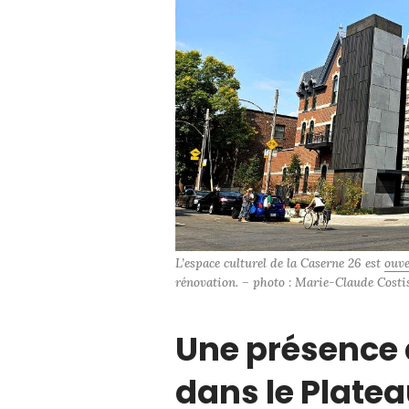
L’espace culturel de la Caserne 26 est 
ouve
rénovation. – photo : Marie-Claude Costis
Une présence 
dans le Platea