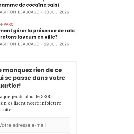
gramme de cocaïne saisi
 ASHTON-BEAUCAGE
30 JUIL. 2026
N-PARC
ent gérer la présence de rats
 ratons laveurs en ville?
 ASHTON-BEAUCAGE
29 JUIL. 2026
e manquez rien de ce
ui se passe dans votre
uartier!
aque jeudi, plus de 5300
isin·es lisent notre infolettre
atuite.