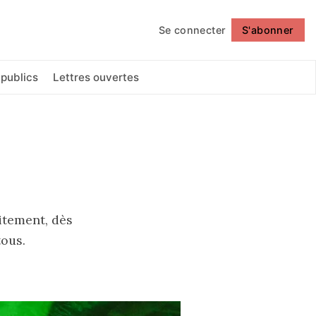
Se connecter
S'abonner
Suivre
 publics
Lettres ouvertes
itement, dès
tous.