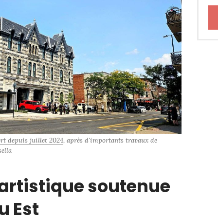
rt depuis juillet 2024
, après d'importants travaux de 
ella
artistique soutenue
u Est