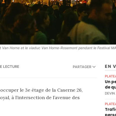
pôt Van Horne et le viaduc Van Horne-Rosemont pendant le Festival 
EN 
DE LECTURE
PARTAGER
PLATE
Un pe
de qu
ccuper le 3e étage de la Caserne 26,
DEVIN
yal, à l’intersection de l’avenue des
PLATE
Trafi
perso