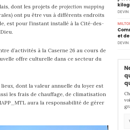
kilo
ais, dont les projets de
projection mapping
DEVIN
ales) ont pu être vus à différents endroits
e, est pour l’instant installé à la Cité-des-
MILTO
Comm
-Dieu.
et de
DEVIN
e d’activités à la Caserne 26 au cours de
uvelle offre culturelle dans ce secteur du
N
q
q
lieux, dont la valeur annuelle du loyer est
Ch
ussi les frais de chauffage, de climatisation
vo
, MAPP_MTL aura la responsabilité de gérer
gr