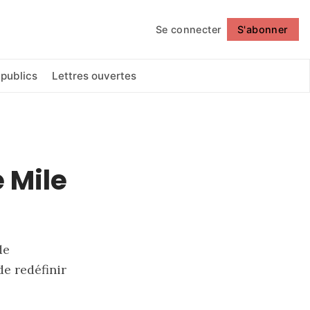
Se connecter
S'abonner
Suivre
 publics
Lettres ouvertes
e Mile
de
e redéfinir