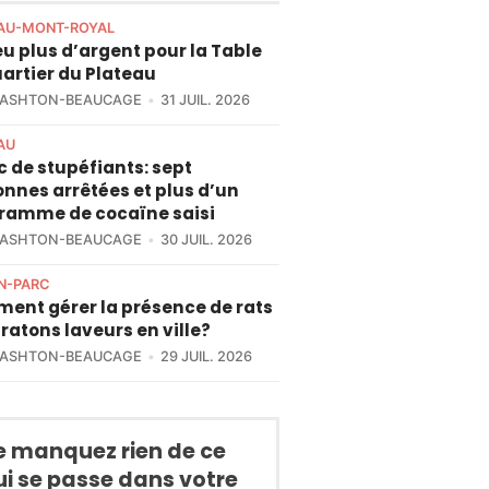
AU-MONT-ROYAL
u plus d’argent pour la Table
artier du Plateau
 ASHTON-BEAUCAGE
31 JUIL. 2026
AU
c de stupéfiants: sept
nnes arrêtées et plus d’un
gramme de cocaïne saisi
 ASHTON-BEAUCAGE
30 JUIL. 2026
N-PARC
ent gérer la présence de rats
 ratons laveurs en ville?
 ASHTON-BEAUCAGE
29 JUIL. 2026
e manquez rien de ce
ui se passe dans votre