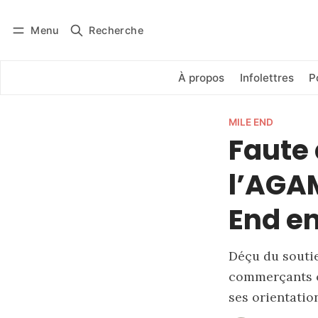
Menu
Recherche
Se connecter
S'abonner
À propos
Infolettres
P
MILE END
Faute 
l’AGAM
End en
Déçu du soutie
commerçants c
ses orientatio