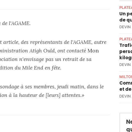
PLATE
Un pe
de qu
 de l'AGAME.
DEVIN
PLATE
et article, des représentants de l'AGAME, autre
Trafi
dministration Atigh Ould, ont contacté
Mon
perso
kilo
ociation n'envisage pas un retrait de sa
DEVIN
ition du Mile End en fête.
MILTO
Comm
sondage à ses membres, jeudi matin, dans le
et de
on à la hauteur de [leurs] attentes.»
DEVIN
N
q