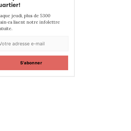
uartier!
aque jeudi, plus de 5300
isin·es lisent notre infolettre
atuite.
S'abonner