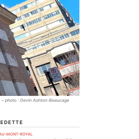
e. – photo : Devin Ashton-Beaucage
VEDETTE
AU-MONT-ROYAL