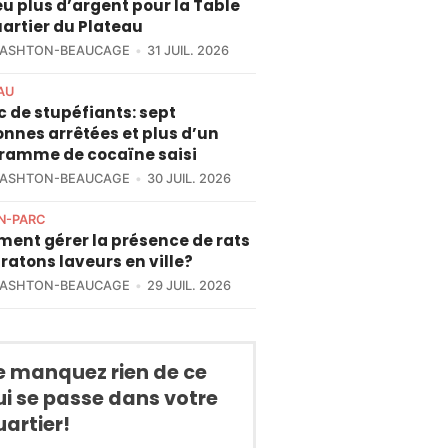
u plus d’argent pour la Table
artier du Plateau
 ASHTON-BEAUCAGE
31 JUIL. 2026
AU
c de stupéfiants: sept
nnes arrêtées et plus d’un
gramme de cocaïne saisi
 ASHTON-BEAUCAGE
30 JUIL. 2026
N-PARC
ent gérer la présence de rats
 ratons laveurs en ville?
 ASHTON-BEAUCAGE
29 JUIL. 2026
e manquez rien de ce
ui se passe dans votre
uartier!