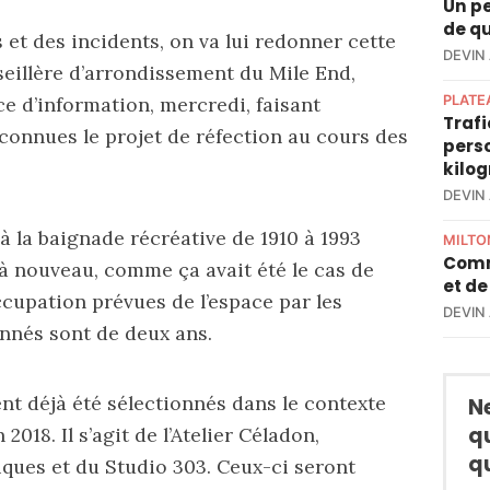
Un pe
de qu
 et des incidents, on va lui redonner cette
DEVIN
nseillère d’arrondissement du Mile End,
ce d’information
, mercredi, faisant
PLATE
Trafi
connues le projet de réfection au cours des
perso
kilo
DEVIN
 à la baignade récréative de 1910 à 1993
MILTO
Comm
 à nouveau, comme ça avait été le cas de
et de
ccupation prévues de l’espace par les
DEVIN
nnés sont de deux ans.
t déjà été sélectionnés dans le contexte
N
q
2018. Il s’agit de l’Atelier Céladon,
q
triques et du Studio 303. Ceux-ci seront