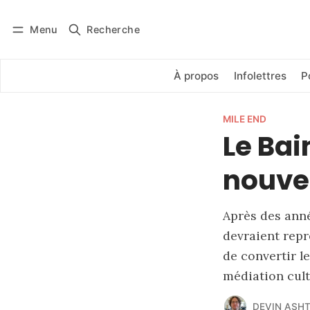
Menu
Recherche
Se connecter
S'abonner
À propos
Infolettres
P
MILE END
Le Bai
nouvea
Après des anné
devraient repr
de convertir le
médiation cult
DEVIN ASH