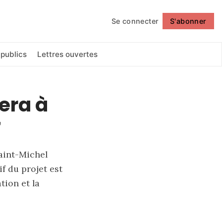
Se connecter
S'abonner
Suivre
 publics
Lettres ouvertes
era à
7
aint-Michel
f du projet est
tion et la