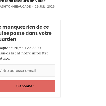
 ratons laveurs en ville?
 ASHTON-BEAUCAGE
29 JUIL. 2026
e manquez rien de ce
ui se passe dans votre
uartier!
aque jeudi, plus de 5300
isin·es lisent notre infolettre
atuite.
S'abonner