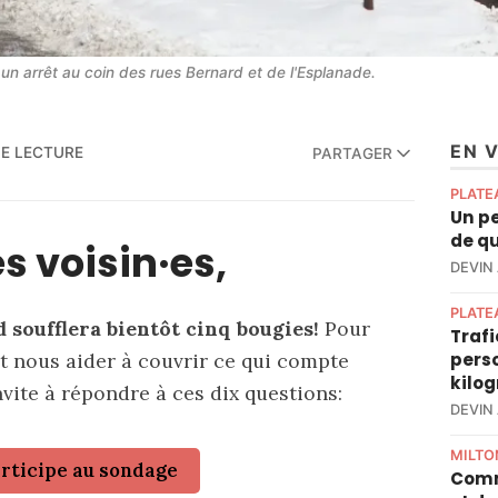
 un arrêt au coin des rues Bernard et de l'Esplanade.
EN 
DE LECTURE
PARTAGER
PLATE
Un pe
de qu
s voisin·es,
DEVIN
PLATE
soufflera bientôt cinq bougies!
Pour
Trafi
perso
et nous aider à couvrir ce qui compte
kilo
nvite à répondre à ces dix questions:
DEVIN
MILTO
articipe au sondage
Comm