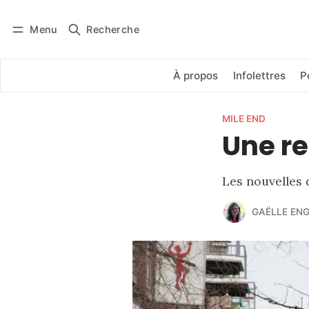
Menu
Recherche
Se connecter
S'abonner
À propos
Infolettres
P
MILE END
Une re
Les nouvelles 
GAËLLE EN