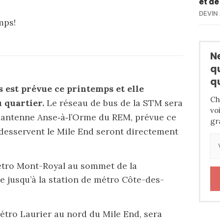
et de
DEVIN
mps!
N
q
q
s est prévue ce printemps et elle
Ch
u quartier.
Le réseau de bus de la STM
sera
vo
l'antenne Anse‑à‑l’Orme du REM, prévue ce
gr
 desservent le Mile End seront directement
 métro Mont-Royal au sommet de la
ée
jusqu’à la station de métro Côte-des-
 métro Laurier au nord du Mile End,
sera