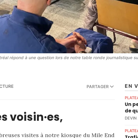
réal répond à une question lors de notre table ronde journalistique su
EN 
ECTURE
PARTAGER
PLATE
Un pe
de qu
s voisin·es,
DEVIN
PLATE
reuses visites à notre kiosque du Mile End
Trafi