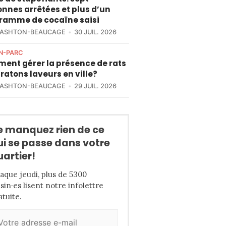
nnes arrêtées et plus d’un
gramme de cocaïne saisi
 ASHTON-BEAUCAGE
30 JUIL. 2026
N-PARC
ent gérer la présence de rats
 ratons laveurs en ville?
 ASHTON-BEAUCAGE
29 JUIL. 2026
e manquez rien de ce
ui se passe dans votre
uartier!
aque jeudi, plus de 5300
isin·es lisent notre infolettre
atuite.