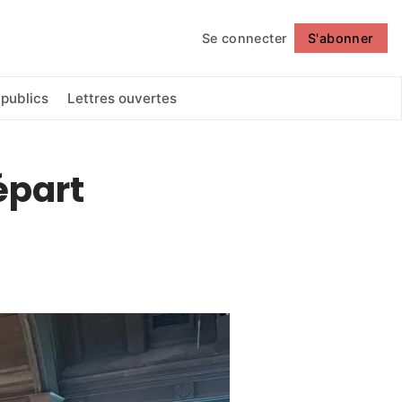
Se connecter
S'abonner
Suivre
 publics
Lettres ouvertes
épart