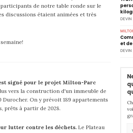
perso
participants de notre table ronde sur le
kilo
s discussions étaient animées et très
DEVIN
MILTO
Comm
 semaine!
et de
DEVIN
N
est signé pour le projet Milton-Parc
q
lus vers la construction d'un immeuble de
q
 Durocher. On y prévoit 189 appartements
Ch
 prêts à partir de 2028.
vo
gr
ur lutter contre les déchets.
Le Plateau