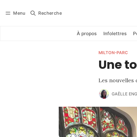
Menu
Recherche
Se connecter
S'abonner
À propos
Infolettres
P
MILTON-PARC
Une to
Les nouvelles 
GAËLLE EN